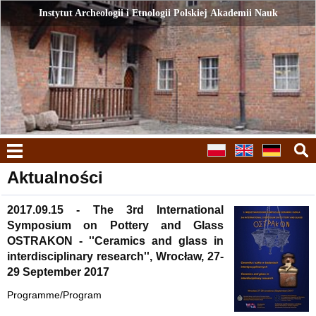
Instytut Archeologii i Etnologii Polskiej Akademii Nauk
Instytut Archeologii i Etnologii Polskiej Akademii Nauk
menu
Aktualności
2017.09.15 - The 3rd International
Symposium on Pottery and Glass
OSTRAKON - ''Ceramics and glass in
interdisciplinary research'', Wrocław, 27-
29 September 2017
Programme/Program