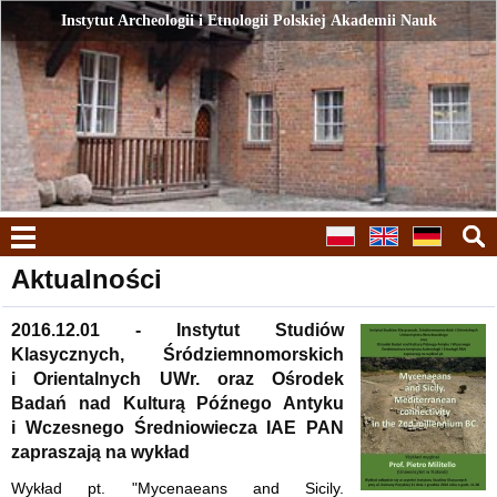
Instytut Archeologii i Etnologii Polskiej Akademii Nauk
Instytut Archeologii i Etnologii Polskiej Akademii Nauk
menu
Aktualności
2016.12.01 - Instytut Studiów
Klasycznych, Śródziemnomorskich
i Orientalnych UWr. oraz Ośrodek
Badań nad Kulturą Późnego Antyku
i Wczesnego Średniowiecza IAE PAN
zapraszają na wykład
Wykład pt. "Mycenaeans and Sicily.