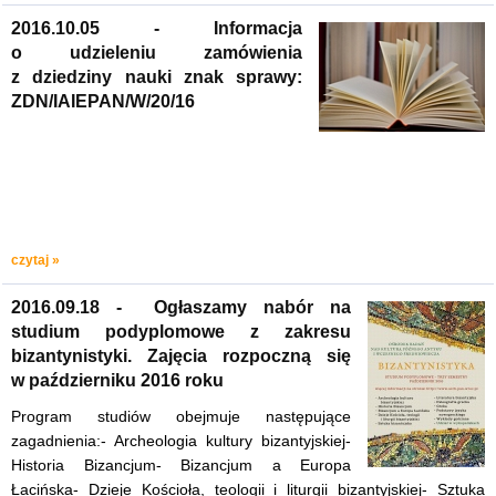
2016.10.05 - Informacja
o udzieleniu zamówienia
z dziedziny nauki znak sprawy:
ZDN/IAIEPAN/W/20/16
czytaj »
2016.09.18 - Ogłaszamy nabór na
studium podyplomowe z zakresu
bizantynistyki. Zajęcia rozpoczną się
w październiku 2016 roku
Program studiów obejmuje następujące
zagadnienia:- Archeologia kultury bizantyjskiej-
Historia Bizancjum- Bizancjum a Europa
Łacińska- Dzieje Kościoła, teologii i liturgii bizantyjskiej- Sztuka