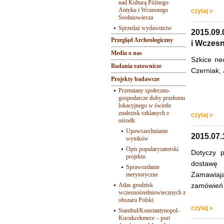
nad Kulturą Późnego
Antyku i Wczesnego
czytaj »
Średniowiecza
Sprzedaż wydawnictw
2015.09
Przegląd Archeologiczny
i Wczes
Media o nas
Szkice ne
Badania ratownicze
Czerniak, 
Projekty badawcze
Przemiany społeczno-
gospodarcze doby przełomu
lokacyjnego w świetle
znalezisk szklanych z
czytaj »
ośrodk
Upowszechnianie
2015.07.
wyników
Opis popularyzatorski
Dotyczy 
projektu
dostawę
Sprawozdanie
Zamawiają
merytoryczne
Atlas grodzisk
zamówień 
wczesnośredniowiecznych z
obszaru Polski
czytaj »
Stambuł/Konstantynopol-
Kucukcekmece – port