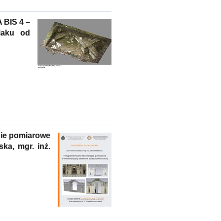
 BIS 4 –
laku od
gie pomiarowe
ska, mgr. inż.