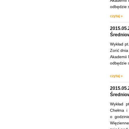
Akademii N
odbędzie 
czytaj »
2015.0
Średniow
Wykład pt.
Zorić dnia
Akademii N
odbędzie 
czytaj »
2015.0
Średniow
Wykład pt
Chełma i 
o godzini
Więzienne