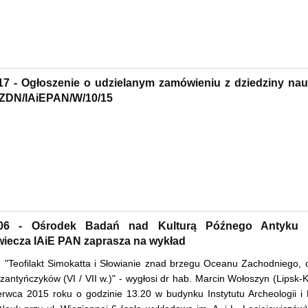
17 - Ogłoszenie o udzielanym zamówieniu z dziedziny nau
 ZDN/IAiEPAN/W/10/15
6.06 - Ośrodek Badań nad Kulturą Późnego Antyku
iecza IAiE PAN zaprasza na wykład
. "Teofilakt Simokatta i Słowianie znad brzegu Oceanu Zachodniego, c
zantyńczyków (VI / VII w.)" - wygłosi dr hab. Marcin Wołoszyn (Lipsk
rwca 2015 roku o godzinie 13.20 w budynku Instytutu Archeologii i E