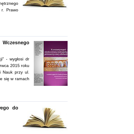
ętrznego
 r. Prawo
i Wczesnego
i" - wygłosi dr
erwca 2015 roku
i Nauk przy ul.
ie się w ramach
owego do