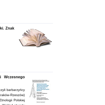
ki. Znak
 i Wczesnego
zyli barbarzyńcy
-Kraków-Rzeszów)
tnologii Polskiej