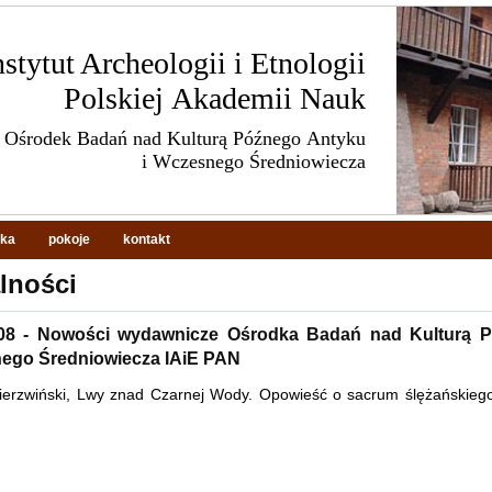
nstytut Archeologii i Etnologii
Polskiej Akademii Nauk
Ośrodek Badań nad Kulturą Późnego Antyku
i Wczesnego Średniowiecza
eka
pokoje
kontakt
lności
.08 - Nowości wydawnicze Ośrodka Badań nad Kulturą 
nego Średniowiecza IAiE PAN
ierzwiński, Lwy znad Czarnej Wody. Opowieść o sacrum ślężańskiego