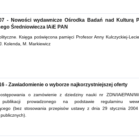
.07 - Nowości wydawnicze Ośrodka Badań nad Kulturą 
nego Średniowiecza IAiE PAN
olityczne. Księga poświęcona pamięci Profesor Anny Kulczyckiej-Lecie
J. Kolenda, M. Markiewicz
16 - Zawiadomienie o wyborze najkorzystniejszej oferty
postępowania o zamówienie z dziedziny nauki nr ZDN/IAiEPAN/W
 publikacji prowadzonego na podstawie regulaminu wewn
cego (bez stosowania przepisów ustawy z dnia 29 stycznia 2004
publicznych).