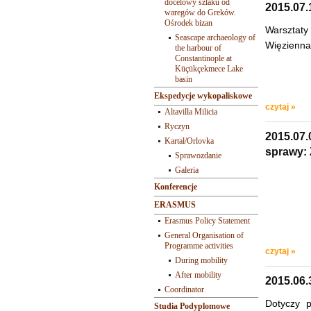
docelowy szlaku od
2015.07.
waregów do Greków.
Ośrodek bizan
Warsztaty
Seascape archaeology of
Więzienna
the harbour of
Constantinople at
Küçükçekmece Lake
basin
Ekspedycje wykopaliskowe
czytaj »
Altavilla Milicia
Ryczyn
2015.07.
Kartal/Orlovka
sprawy:
Sprawozdanie
Galeria
Konferencje
ERASMUS
Erasmus Policy Statement
General Organisation of
Programme activities
czytaj »
During mobility
After mobility
2015.06.
Coordinator
Dotyczy 
Studia Podyplomowe