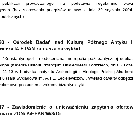
 publikacji prowadzonego na podstawie regulaminu wewn
cego (bez stosowania przepisów ustawy z dnia 29 stycznia 2004
publicznych)
.20 - Ośrodek Badań nad Kulturą Późnego Antyku 
iecza IAiE PAN zaprasza na wykład
. "Konstantynopol - niedoceniana metropolia późnoantycznej edukacj
ompa (Katedra Historii Bizancjum Uniwersytetu Łódzkiego) dnia 20 cz
e 11.40 w budynku Instytutu Archeologii i Etnologii Polskiej Akademi
 6 (sala wykładowa im. A. i L. Leciejewiczów). Wykład otwarty odbędz
yplomowego studium z zakresu bizantynistyki.
.17 - Zawiadomienie o unieważnieniu zapytania ofert
nia nr ZDN/IAiEPAN/W/8/15