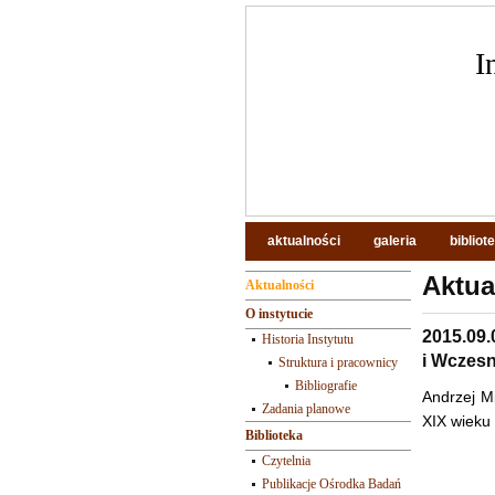
I
aktualności
galeria
bibliot
Aktua
Aktualności
O instytucie
2015.09
Historia Instytutu
i Wczes
Struktura i pracownicy
Bibliografie
Andrzej M
Zadania planowe
XIX wieku
Biblioteka
Czytelnia
Publikacje Ośrodka Badań