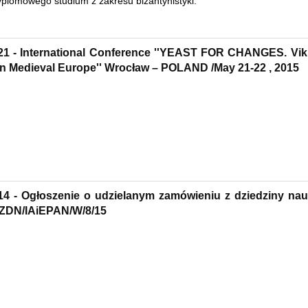
yplomowego studium z zakresu bizantynistyki.
21 - International Conference ''YEAST FOR CHANGES. Viki
n Medieval Europe'' Wrocław – POLAND /May 21-22 , 2015
14 - Ogłoszenie o udzielanym zamówieniu z dziedziny nau
 ZDN/IAiEPAN/W/8/15