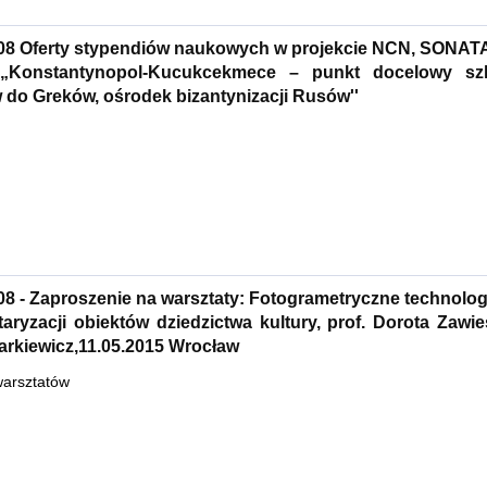
08 Oferty stypendiów naukowych w projekcie NCN, SONATA
„Konstantynopol-Kucukcekmece – punkt docelowy sz
do Greków, ośrodek bizantynizacji Rusów''
08 - Zaproszenie na warsztaty: Fotogrametryczne technolo
aryzacji obiektów dziedzictwa kultury, prof. Dorota Zawie
rkiewicz,11.05.2015 Wrocław
arsztatów