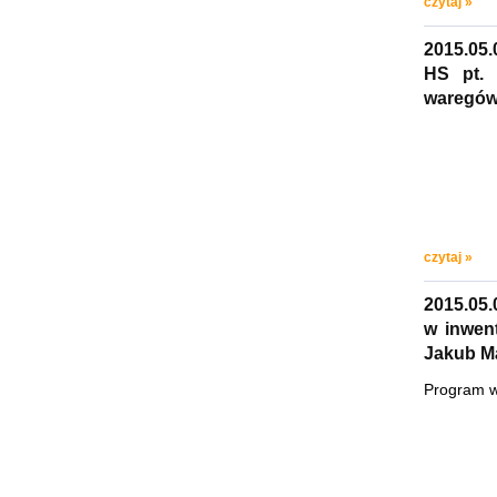
czytaj »
2015.05.
HS pt. 
waregów 
czytaj »
2015.05.
w inwent
Jakub Ma
Program w