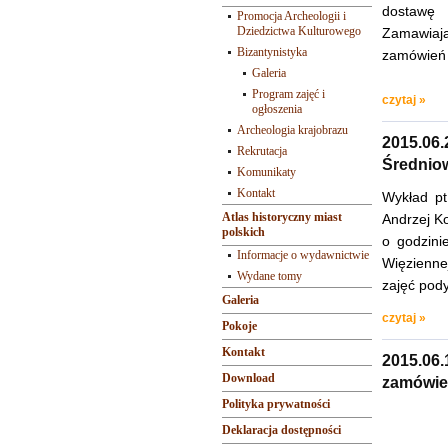
dostawę
Promocja Archeologii i
Dziedzictwa Kulturowego
Zamawiają
Bizantynistyka
zamówień 
Galeria
Program zajęć i
czytaj »
ogłoszenia
Archeologia krajobrazu
2015.06
Rekrutacja
Średniow
Komunikaty
Kontakt
Wykład pt
Atlas historyczny miast
Andrzej K
polskich
o godzini
Informacje o wydawnictwie
Więziennej
Wydane tomy
zajęć pod
Galeria
czytaj »
Pokoje
Kontakt
2015.06
Download
zamówie
Polityka prywatności
Deklaracja dostępności