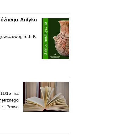
Późnego Antyku
jewiczowej, red. K.
/11/15 na
ętrznego
 r. Prawo