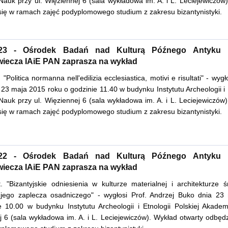
auk przy ul. Więziennej 6 (sala wykładowa im. A. i L. Leciejewiczów
się w ramach zajęć podyplomowego studium z zakresu bizantynistyki.
5.23 - Ośrodek Badań nad Kulturą Późnego Antyku
iecza IAiE PAN zaprasza na wykład
 "Politica normanna nell'edilizia ecclesiastica, motivi e risultati" - wygł
 23 maja 2015 roku o godzinie 11.40 w budynku Instytutu Archeologii i E
auk przy ul. Więziennej 6 (sala wykładowa im. A. i L. Leciejewiczów)
się w ramach zajęć podyplomowego studium z zakresu bizantynistyki.
5.22 - Ośrodek Badań nad Kulturą Późnego Antyku
iecza IAiE PAN zaprasza na wykład
. "Bizantyjskie odniesienia w kulturze materialnej i architekturze 
jego zaplecza osadniczego" - wygłosi Prof. Andrzej Buko dnia 23
e 10.00 w budynku Instytutu Archeologii i Etnologii Polskiej Akadem
j 6 (sala wykładowa im. A. i L. Leciejewiczów). Wykład otwarty odbęd