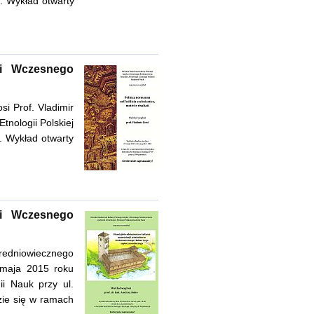
). Wykład otwarty
 i Wczesnego
osi Prof. Vladimir
tnologii Polskiej
. Wykład otwarty
 i Wczesnego
średniowiecznego
 maja 2015 roku
ii Nauk przy ul.
zie się w ramach