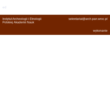
ed
Instytut Archeologii i Etnologii
sekretariat@arch.pan.wroc.pl
Polskiej Akademii Nauk
wykonanie