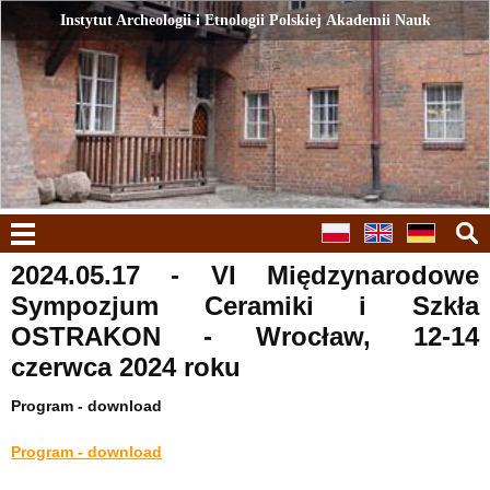
Instytut Archeologii i Etnologii Polskiej Akademii Nauk
Instytut Archeologii i Etnologii Polskiej Akademii Nauk
menu
2024.05.17 - VI Międzynarodowe
Sympozjum Ceramiki i Szkła
OSTRAKON - Wrocław, 12-14
czerwca 2024 roku
Program - download
Program - download