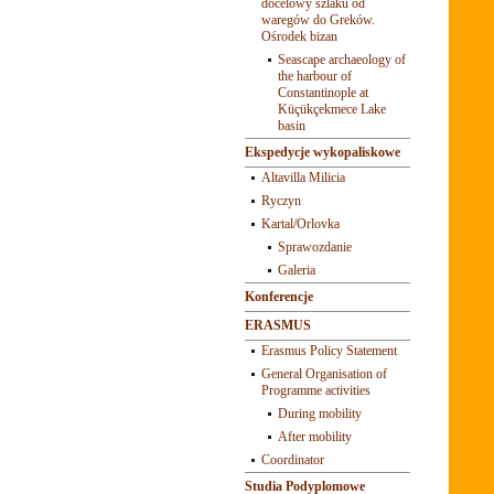
docelowy szlaku od
waregów do Greków.
Ośrodek bizan
Seascape archaeology of
the harbour of
Constantinople at
Küçükçekmece Lake
basin
Ekspedycje wykopaliskowe
Altavilla Milicia
Ryczyn
Kartal/Orlovka
Sprawozdanie
Galeria
Konferencje
ERASMUS
Erasmus Policy Statement
General Organisation of
Programme activities
During mobility
After mobility
Coordinator
Studia Podyplomowe