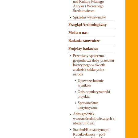
nad Kulturą Późnego
Antyku i Wczesnego
Średniowiecza
Sprzedaż wydawnictw
Przegląd Archeologiczny
Media o nas
Badania ratownicze
Projekty badawcze
Przemiany społeczno-
gospodarcze doby przełomu
lokacyjnego w świetle
znalezisk szklanych z
ośrodk
Upowszechnianie
wyników
Opis popularyzatorski
projektu
Sprawozdanie
merytoryczne
Atlas grodzisk
wczesnośredniowiecznych z
obszaru Polski
Stambuł/Konstantynopol-
Kucukcekmece – port