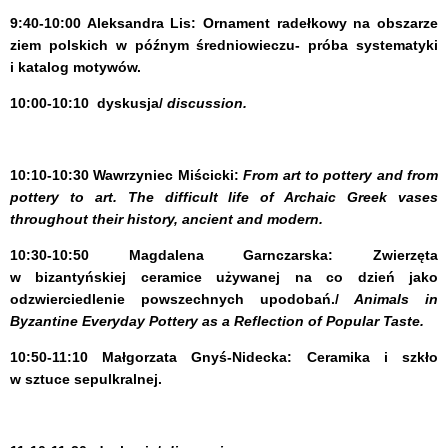
9:40-10:00
Aleksandra Lis:
Ornament radełkowy na obszarze
ziem polskich w późnym średniowieczu- próba systematyki
i katalog motywów.
10:00-10:10
dyskusja/
discussion.
10:10-10:30
Wawrzyniec Miścicki:
From art to pottery and from
pottery to art. The difficult life of Archaic Greek vases
throughout their history, ancient and modern.
10:30-10:50
Magdalena
Garnczarska:
Zwierzęta
w bizantyńskiej ceramice używanej na co dzień jako
odzwierciedlenie powszechnych upodobań./
Animals in
Byzantine Everyday Pottery as a Reflection of Popular Taste.
10:50-11:10
Małgorzata Gnyś-Nidecka:
Ceramika i szkło
w sztuce sepulkralnej.