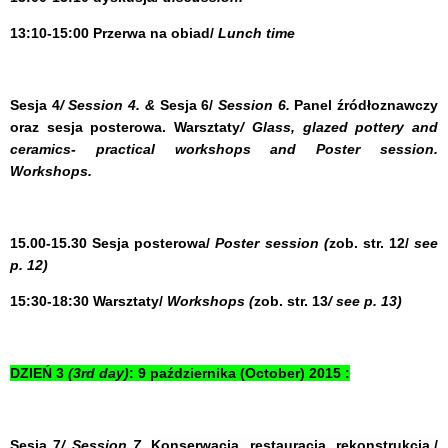
13:10-15:00
Przerwa na obiad/
Lunch time
Sesja 4
/ Session 4. &
Sesja 6/
Session
6.
Panel źródłoznawczy
oraz sesja posterowa. Warsztaty
/ Glass, glazed pottery and
ceramics- practical workshops and Poster session.
Workshops.
15.00-15.30 Sesja posterowa/
Poster session (
zob. str. 12/
see
p. 12)
15:30-18:30 Warsztaty/
Workshops (
zob. str. 13
/ see p. 13)
DZIEŃ 3
(3rd day)
: 9 października (October) 2015 :
Sesja 7
/ Session 7.
Konserwacja, restauracja, rekonstrukcja./