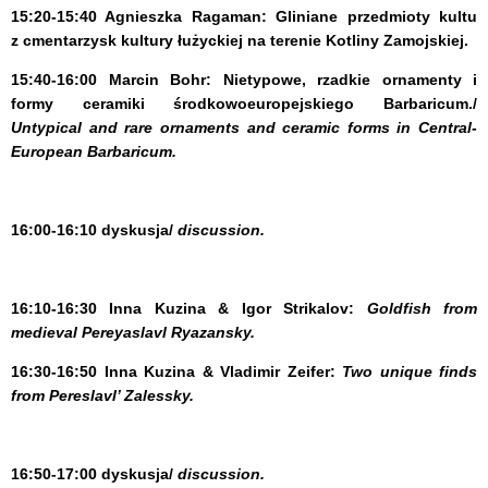
15:20-15:40
Agnieszka Ragaman:
Gliniane przedmioty kultu
z cmentarzysk kultury łużyckiej na terenie Kotliny Zamojskiej.
15:40-16:00
Marcin Bohr:
Nietypowe, rzadkie ornamenty i
formy ceramiki środkowoeuropejskiego Barbaricum./
Untypical and rare ornaments and ceramic forms in Central-
European Barbaricum.
16:00-16:10
dyskusja/
discussion.
16:10-16:30
Inna Kuzina &
Igor Strikalov:
Goldfish from
medieval Pereyaslavl Ryazansky.
16:30-16:50
Inna Kuzina &
Vladimir Zeifer:
Two unique finds
from Pereslavl’ Zalessky.
16:50-17:00
dyskusja/
discussion.