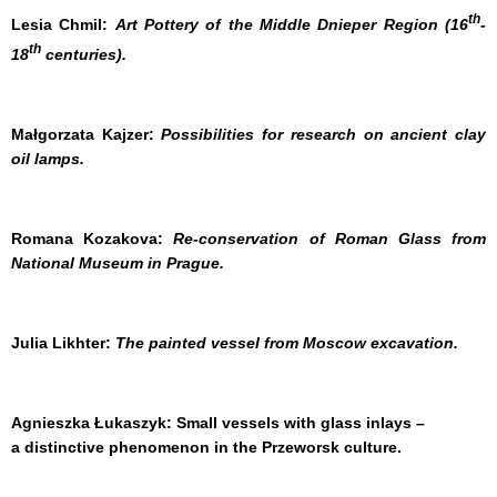
th
Lesia Chmil
:
Art
Pottery
of
the
Middle Dnieper Region
(16
-
th
18
centuries).
Małgorzata Kajzer:
Possibilities for research on ancient clay
oil lamps.
Romana Kozakova:
Re-conservation of Roman Glass from
National Museum in Prague.
Julia Likhter:
The painted vessel from Moscow excavation.
Agnieszka Łukaszyk:
Small vessels with glass inlays –
a distinctive phenomenon in the Przeworsk culture.