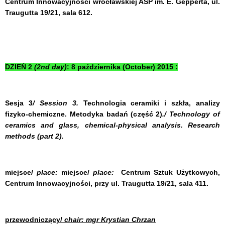
Centrum Innowacyjności wrocławskiej ASP im. E. Gepperta, ul.
Traugutta 19/21, sala 612.
DZIEŃ 2
(2nd day)
: 8 października (October) 2015 :
Sesja 3
/ Session 3.
Technologia ceramiki i szkła, analizy
fizyko-chemiczne. Metodyka badań (część 2)
./ Technology of
ceramics and glass, chemical-physical analysis. Research
methods (part 2).
miejsce/
place:
miejsce/
place:
Centrum Sztuk Użytkowych,
Centrum Innowacyjności, przy ul. Traugutta 19/21, sala 411.
przewodniczący/
chair: mgr Krystian Chrzan