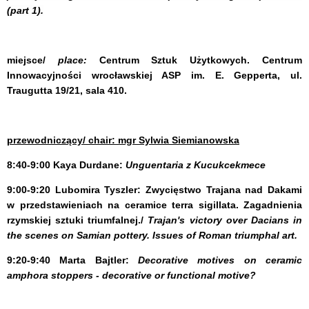
(part 1).
miejsce/
place:
Centrum Sztuk Użytkowych. Centrum
Innowacyjności wrocławskiej ASP im. E. Gepperta, ul.
Traugutta 19/21, sala 410.
przewodniczący/ chair: mgr Sylwia Siemianowska
8:40-9:00
Kaya Durdane
:
Unguentaria z Kucukcekmece
9:00-9:20
Lubomira Tyszler:
Zwycięstwo Trajana nad Dakami
w przedstawieniach na ceramice terra sigillata. Zagadnienia
rzymskiej sztuki triumfalnej./
Trajan's victory over Dacians in
the scenes on Samian pottery. Issues of Roman triumphal art.
9:20-9:40
Marta Bajtler
:
Decorative motives on ceramic
amphora stoppers - decorative or functional motive?