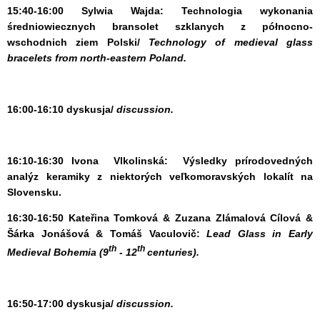
15:40-16:00 Sylwia Wajda:
Technologia wykonania
średniowiecznych bransolet szklanych z północno-
wschodnich ziem Polski/
Technology of medieval glass
bracelets from north-eastern Poland.
16:00-16:10
dyskusja/
discussion.
16:10-16:30
Ivona Vlkolinská:
Výsledky prírodovedných
analýz keramiky z niektorých veľkomoravských lokalít na
Slovensku.
16:30-16:50
Kateřina Tomková & Zuzana Zlámalová Cílová &
Šárka Jonášová & Tomáš Vaculovič:
Lead Glass in Early
th
th
Medieval Bohemia (9
- 12
centuries).
16:50-17:00
dyskusja/
discussion.