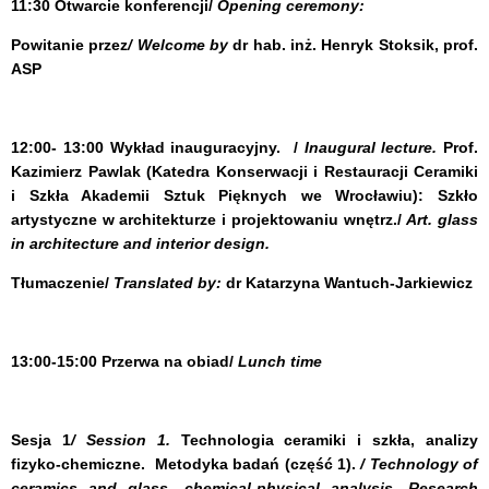
11:30 Otwarcie konferencji/
Opening ceremony:
Powitanie przez
/ Welcome by
dr hab. inż. Henryk Stoksik, prof.
ASP
12:00- 13:00 Wykład inauguracyjny.
/
Inaugural lecture.
Prof.
Kazimierz Pawlak
(
Katedra Konserwacji i Restauracji Ceramiki
i Szkła Akademii Sztuk Pięknych we Wrocławiu): Szkło
artystyczne w architekturze i projektowaniu wnętrz./
Art. glass
in architecture and interior design.
Tłumaczenie/
Translated by:
dr Katarzyna Wantuch-Jarkiewicz
13:00-15:00 Przerwa na obiad/
Lunch time
Sesja 1
/ Session 1.
Technologia ceramiki i szkła, analizy
fizyko-chemiczne. Metodyka badań
(część 1).
/ Technology of
ceramics and glass, chemical-physical analysis. Research