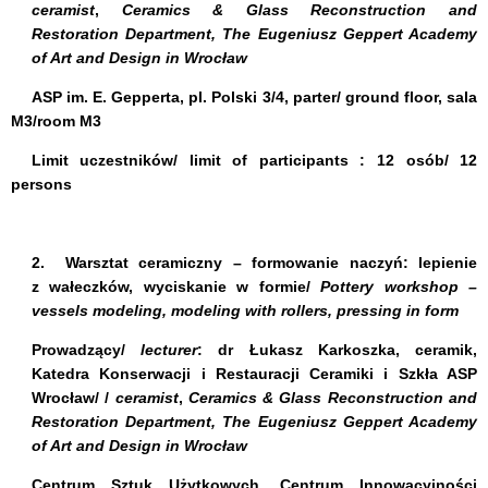
ceramist
,
Ceramics & Glass Reconstruction and
Restoration Department,
The Eugeniusz Geppert Academy
of Art and Design in Wrocław
ASP im. E. Gepperta, pl. Polski 3/4
, parter/ ground floor, sala
M3/room M3
Limit uczestników/
limit of participants :
12 osób/ 12
persons
2.
Warsztat ceramiczny – formowanie naczyń: lepienie
z wałeczków, wyciskanie w formie/
Pottery workshop –
vessels modeling, modeling with rollers, pressing in form
Prowadzący/
lecturer
:
dr Łukasz Karkoszka
, ceramik,
Katedra Konserwacji i Restauracji Ceramiki i Szkła ASP
Wrocław/ /
ceramist
,
Ceramics & Glass Reconstruction and
Restoration Department,
The Eugeniusz Geppert Academy
of Art and Design in Wrocław
Centrum Sztuk Użytkowych. Centrum Innowacyjności