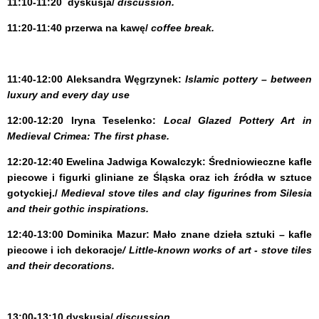
11:10-11:20
dyskusja/
discussion.
11:20-11:40 przerwa na kawę/
coffee break.
11:40-12:00
Aleksandra Węgrzynek:
Islamic pottery – between
luxury and every day use
12:00-12:20
Iryna Teselenko:
Local Glazed Pottery Art in
Medieval Crimea: The first phase.
12:20-12:40
Ewelina Jadwiga Kowalczyk:
Średniowieczne kafle
piecowe i figurki gliniane ze Śląska oraz ich źródła w sztuce
gotyckiej./
Medieval stove tiles and clay figurines from Silesia
and their gothic inspirations.
12:40-13:00
Dominika Mazur:
Mało znane dzieła sztuki – kafle
piecowe i ich dekoracje
/ Little-known works of art - stove tiles
and their decorations.
13:00-13:10
dyskusja/
discussion.