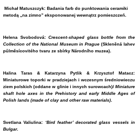
Michał Matuszczyk:
Badania farb do punktowania ceramiki
metodą „na zimno” eksponowanej wewnątrz pomieszczeń.
Helena Svobodová:
Crescent-shaped glass bottle from the
Collection of the National Museum in Prague
(Skleněná lahev
půlměsícovitého tvaru ze sbírky Národního muzea).
Halina Taras & Katarzyna Pytlik & Krzysztof Matacz:
Miniaturowe toporki w pradziejach i wczesnym średniowieczu
ziem polskich (oddane w glinie i innych surowcach)/
Miniature
shaft hole axes in the Prehistory and early Middle Ages of
Polish lands (made of clay and other raw materials)
.
Svetlana Valiulina:
‘Bird feather’ decorated glass vessels in
Bulgar
.