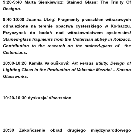
9:20-9:40
Marta Sienkiewicz:
Stained Glass: The Trinity Of
Designo.
9:40-10:00
Joanna Utzig
: Fragmenty przeszkleń witrażowych
odnalezione na terenie opactwa cysterskiego w Kołbaczu.
Przyczynek do badań nad witrażownictwem cysterskim./
Stained-glass fragments from the Cistercian abbey in Kołbacz.
Contribution to the research on the stained-glass of the
Cistercians
.
10:00-10:20
Kamila Valoušková:
Art versus utility. Design of
Lighting Glass in the Production of Valasske Mezirici – Krasno
Glassworks.
10:20-10:30
dyskusja/
discussion.
10:30 Zakończenie obrad drugiego międzynarodowego