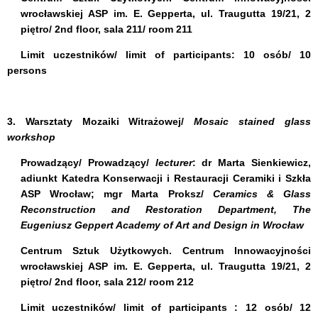
wrocławskiej ASP im. E. Gepperta, ul. Traugutta 19/21
,
2
piętro/ 2nd floor, sala 211/ room 211
Limit uczestników/
limit of participants:
10 osób/ 10
persons
3. Warsztaty Mozaiki Witrażowej/
Mosaic stained glass
workshop
Prowadzący/ Prowadzący/
lecturer
:
dr Marta Sienkiewicz
,
adiunkt Katedra Konserwacji i Restauracji Ceramiki i Szkła
ASP Wrocław;
mgr Marta Proksz
/
Ceramics & Glass
Reconstruction and Restoration Department,
The
Eugeniusz Geppert Academy of Art and Design in Wrocław
Centrum Sztuk Użytkowych. Centrum Innowacyjności
wrocławskiej ASP im. E. Gepperta, ul. Traugutta 19/21
,
2
piętro/ 2nd floor, sala 212/ room 212
Limit uczestników/
limit of participants :
12 osób/ 12