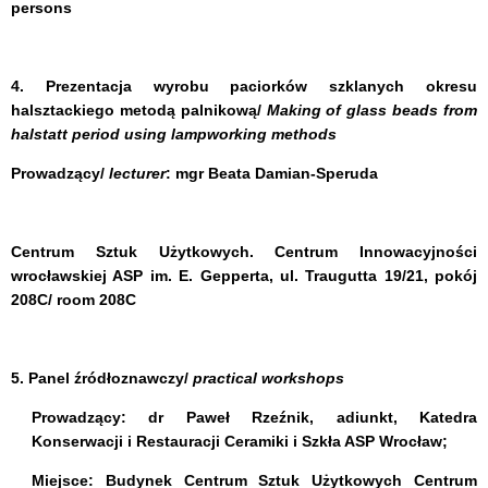
persons
4. Prezentacja wyrobu paciorków szklanych okresu
halsztackiego metodą palnikową/
Making of glass beads from
halstatt period using lampworking methods
Prowadzący/
lecturer
:
mgr Beata Damian-Speruda
Centrum Sztuk Użytkowych. Centrum Innowacyjności
wrocławskiej ASP im. E. Gepperta, ul. Traugutta 19/21
, pokój
208C/ room 208C
5. Panel źródłoznawczy/
practical workshops
Prowadzący:
dr Paweł Rzeźnik
, adiunkt,
Katedra
Konserwacji i Restauracji Ceramiki i Szkła ASP Wrocław;
Miejsce: Budynek Centrum Sztuk Użytkowych Centrum