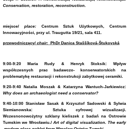
Conservation, restoration, reconstruction.
miejsce/
place:
Centrum Sztuk Użytkowych, Centrum
Innowacyjności, przy ul. Traugutta 19/21, sala 411.
przewodniczący/
chair:
PhDr
Danica Staššíková-Štukovská
9:00-9:20
Maria Rudy & Henryk Stoksik:
Wpływ
współczesnych prac badawczo- konserwatorskich na
problematykę restauracji i rekonstrukcji zabytkowej ceramiki.
9:20-9:40
Natalia Moszak & Katarzyna Wantuch-Jarkiewicz:
Why does an archaeologist need a conservator?
9:40-10:00
Stanisław Sasak & Krzysztof Sadowski & Sylwia
Siemianowska:
Sztuka cyfrowej wizualizacji.
Wczesnonowożytny szklany kieliszek z badań na Ostrowie
Tumskim we Wrocławiu./
Art of digital visualization. The early
modern glass goblet from Wroclaw Ostrów Tumski
.