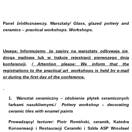
Panel źródłoznawczy. Warsztaty
/ Glass, glazed pottery and
ceramics – practical workshops. Workshops.
Uwaga: Informujemy, że zapisy na warsztaty odbywają się
drogą mailową lub w trakcie rejestracji pierwszego dnia
konferencji
.
/ Attention please: We inform that the
registrations to the practical art workshops is held
by e-mail
or during the first day of the conference.
1.
Warsztat ceramiczny – zdobienie płytek ceramicznych
farbami naszkliwnymi
./
Pottery workshop – decorating
ceramic tiles with enamel paints
Prowadzący/
lecturer
:
Piotr Romiński,
ceramik, Katedra
Konserwacji i Restauracji Ceramiki i Szkła ASP Wrocław/