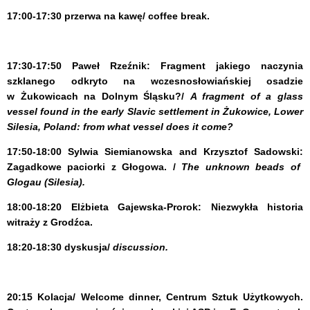
17:00-17:30 przerwa na kawę/ coffee break.
17:30-17:50
Paweł Rzeźnik:
Fragment jakiego naczynia
szklanego odkryto na wczesnosłowiańskiej osadzie
w Żukowicach na Dolnym Śląsku?/
A fragment of a glass
vessel found in the early Slavic settlement in Żukowice, Lower
Silesia, Poland: from what vessel does it come?
17:50-18:00
Sylwia Siemianowska and Krzysztof Sadowski:
Zagadkowe paciorki z Głogowa. /
The unknown beads of
Glogau (Silesia).
18:00-18:20 Elżbieta Gajewska-Prorok:
Niezwykła historia
witraży z Grodźca.
18:20-18:30
dyskusja/
discussion.
20:15 Kolacja/ Welcome dinner,
Centrum Sztuk Użytkowych.