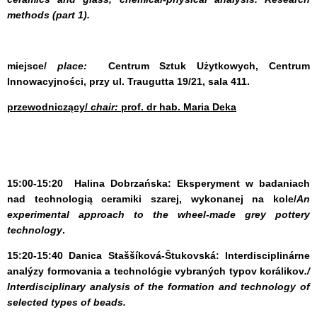
methods (part 1).
miejsce/
place:
Centrum Sztuk Użytkowych, Centrum
Innowacyjności, przy ul. Traugutta 19/21, sala 411.
przewodniczący/
chair:
prof. dr hab. Maria Deka
15:00-15:20
Halina Dobrzańska:
Eksperyment w badaniach
nad technologią ceramiki szarej, wykonanej na kole/
An
experimental approach to the wheel-made grey pottery
technology
.
15:20-15:40
Danica Staššíková-Štukovská:
Interdisciplinárne
analýzy formovania a technológie vybraných typov korálikov
./
Interdisciplinary analysis of the formation and technology of
selected types of beads.