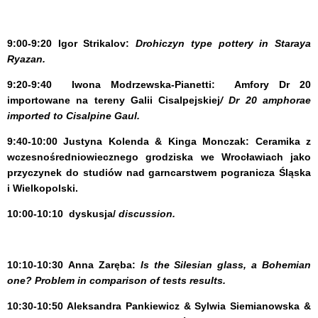
9:00-9:20
Igor Strikalov:
Drohiczyn type
pottery in Staraya
Ryazan.
9:20-9:40
Iwona Modrzewska-Pianetti:
Amfory Dr 20
importowane na tereny Galii Cisalpejskiej
/ Dr 20 amphorae
imported to Cisalpine Gaul.
9:40-10:00
Justyna Kolenda & Kinga Monczak
:
Ceramika z
wczesnośredniowiecznego grodziska we Wrocławiach jako
przyczynek do studiów nad garncarstwem pogranicza Śląska
i Wielkopolski.
10:00-10:10
dyskusja/
discussion.
10:10-10:30
Anna Zaręba:
Is the Silesian glass, a Bohemian
one? Problem in comparison of tests results.
10:30-10:50
Aleksandra Pankiewicz & Sylwia Siemianowska &