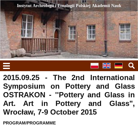
Instytut Archeologii i Etnologii Polskiej Akademii Nauk
Instytut Archeologii i Etnologii Polskiej Akademii Nauk
menu
2015.09.25 - The 2nd International
Symposium on Pottery and Glass
OSTRAKON - ''Pottery and Glass in
Art. Art in Pottery and Glass",
Wrocław, 7-9 October 2015
PROGRAM/PROGRAMME