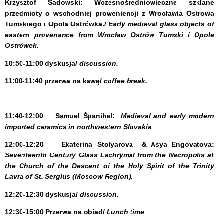
Krzysztof Sadowski
:
Wczesnośredniowieczne szklane
przedmioty o wschodniej proweniencji z Wrocławia Ostrowa
Tumskiego i Opola Ostrówka./
Early medieval glass objects of
eastern provenance from Wrocław Ostrów Tumski i Opole
Ostrówek.
10:50-11:00
dyskusja/
discussion.
11:00-11:40 przerwa na kawę/
coffee break.
11:40-12:00
Samuel Španihel:
Medieval and early modern
imported ceramics in northwestern Slovakia
12:00-12:20
Ekaterina Stolyarova & Asya Engovatova:
Seventeenth Century Glass Lachrymal from the Necropolis at
the Church of the Descent of the Holy Spirit of the Trinity
Lavra of St. Sergius (Moscow Region).
12:20-12:30
dyskusja/
discussion.
12:30-15:00
Przerwa na obiad/
Lunch time