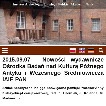
Instytut Archeologii i Etnologii Polskiej Akademii Nauk
Instytut Archeologii i Etnologii Polskiej Akademii Nauk
menu
2015.09.07 - Nowości wydawnicze
Ośrodka Badań nad Kulturą Późnego
Antyku i Wczesnego Średniowiecza
IAiE PAN
Szkice neolityczne. Księga poświęcona pamięci Profesor Anny
Kulczyckiej-Leciejewiczowej, red. K. Czerniak, J. Kolenda, M.
Markiewicz