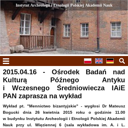
Instytut Archeologii i Etnologii Polskiej Akademii Nauk
Instytut Archeologii i Etnologii Polskiej Akademii Nauk
menu
2015.04.16 - Ośrodek Badań nad
Kulturą Późnego Antyku
i Wczesnego Średniowiecza IAiE
PAN zaprasza na wykład
Wykład pt. "Mennictwo bizantyjskie" - wygłosi Dr Mateusz
Bogucki dnia 26 kwietnia 2015 roku o godzinie 11.00
w budynku Instytutu Archeologii i Etnologii Polskiej Akademii
Nauk przy ul. Więziennej 6 (sala wykładowa im. A. i L.