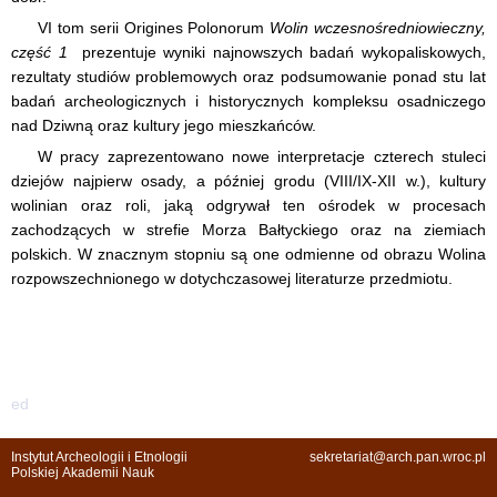
VI tom serii Origines Polonorum
Wolin wczesnośredniowieczny,
część 1
prezentuje wyniki najnowszych badań wykopaliskowych,
rezultaty studiów problemowych oraz podsumowanie ponad stu lat
badań archeologicznych i historycznych kompleksu osadniczego
nad Dziwną oraz kultury jego mieszkańców.
W pracy zaprezentowano nowe interpretacje czterech stuleci
dziejów najpierw osady, a później grodu (VIII/IX-XII w.), kultury
wolinian oraz roli, jaką odgrywał ten ośrodek w procesach
zachodzących w strefie Morza Bałtyckiego oraz na ziemiach
polskich. W znacznym stopniu są one odmienne od obrazu Wolina
rozpowszechnionego w dotychczasowej literaturze przedmiotu.
ed
Instytut Archeologii i Etnologii
sekretariat@arch.pan.wroc.pl
Polskiej Akademii Nauk