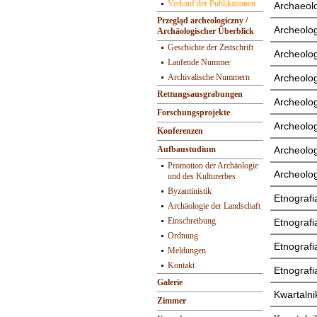
Verkauf der Publikationen
Archaeolo
Przegląd archeologiczny /
Archeolog
Archäologischer Überblick
Geschichte der Zeitschrift
Archeologi
Laufende Nummer
Archivalische Nummern
Archeologi
Rettungsausgrabungen
Archeologi
Forschungsprojekte
Archeolog
Konferenzen
Aufbaustudium
Archeologi
Promotion der Archäologie
Archeologi
und des Kulturerbes
Byzantinistik
Etnografi
Archäologie der Landschaft
Einschreibung
Etnografia
Ordnung
Etnografia
Meldungen
Kontakt
Etnografia
Galerie
Kwartalnik
Zimmer