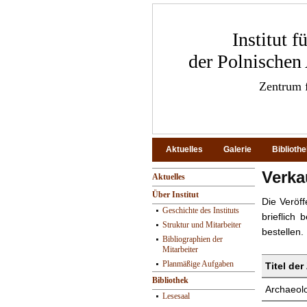
Institut 
der Polnischen
Zentrum f
Aktuelles
Galerie
Biblioth
Verka
Aktuelles
Über Institut
Die Veröff
Geschichte des Instituts
brieflich
Struktur und Mitarbeiter
bestellen.
Bibliographien der
Mitarbeiter
Planmäßige Aufgaben
Titel der
Bibliothek
Archaeolo
Lesesaal