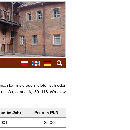
Suche
 man kann sie auch telefonisch oder
, ul. Więzienna 6, 50–118 Wrocław
en im Jahr
Preis in PLN
2001
25,00