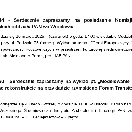
.14 - Serdecznie zapraszamy na posiedzenie Komisji
skich oddziału PAN we Wrocławiu
dzie się 20 marca 2025 r. (czwartek) o godz. 17.00 w siedzibie Oddzi
 przy ul. Podwale 75 (parter). Wykład na temat: "Gorsi Europejczycy 
 społeczności koczowniczych w przestrzeni kulturowej średniowieczn
 hab. Aleksander Paroń, prof. IAE PAN.
.30 - Serdecznie zapraszamy na wykład pt. „Modelowanie 
lne rekonstrukcje na przykładzie rzymskiego Forum Transit
”
 odbędzie się 4 lutego (wtorek) o godzinie 11.00 w Ośrodku Badań nad
Wczesnego Średniowiecza Instytutu Archeologii i Etnologii PAN w
6, sala im. A. i L. Leciejewiczów – 2 piętro.