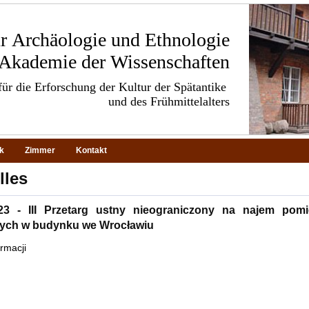
für Archäologie und Ethnologie
 Akademie der Wissenschaften
ür die Erforschung der Kultur der Spätantike
und des Frühmittelalters
ek
Zimmer
Kontakt
lles
.23 - III Przetarg ustny nieograniczony na najem pom
ych w budynku we Wrocławiu
ormacji