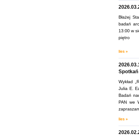
2026.03.
Błażej St
badań arc
13:00 w si
piętro
lies »
2026.03.
Spotkań
Wykład „R
Julia E. 
Badań nad
PAN we Wr
zaprasza
lies »
2026.02.