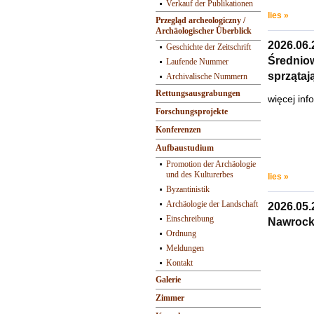
Verkauf der Publikationen
lies »
Przegląd archeologiczny /
Archäologischer Überblick
2026.06
Geschichte der Zeitschrift
Średni
Laufende Nummer
sprzątaj
Archivalische Nummern
Rettungsausgrabungen
więcej inf
Forschungsprojekte
Konferenzen
Aufbaustudium
Promotion der Archäologie
und des Kulturerbes
lies »
Byzantinistik
Archäologie der Landschaft
2026.05.
Einschreibung
Nawrock
Ordnung
Meldungen
Kontakt
Galerie
Zimmer