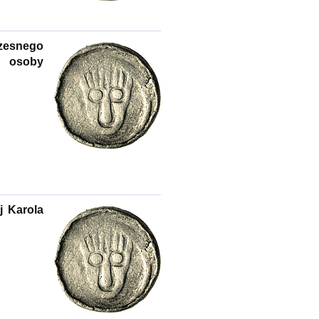
zesnego
u osoby
j Karola