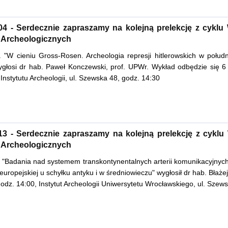
04 - Serdecznie zapraszamy na kolejną prelekcję z cyklu
 Archeologicznych
. "W cieniu Gross-Rosen. Archeologia represji hitlerowskich w połud
ygłosi dr hab. Paweł Konczewski, prof. UPWr. Wykład odbędzie się 6
 Instytutu Archeologii, ul. Szewska 48, godz. 14:30
13 - Serdecznie zapraszamy na kolejną prelekcję z cyklu
 Archeologicznych
. "Badania nad systemem transkontynentalnych arterii komunikacyjnych
i europejskiej u schyłku antyku i w średniowieczu" wygłosił dr hab. Błaże
godz. 14:00, Instytut Archeologii Uniwersytetu Wrocławskiego, ul. Szew