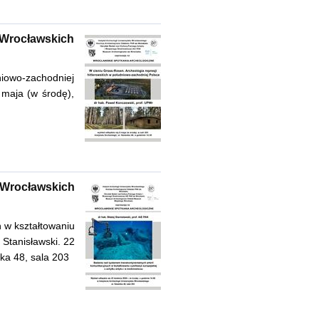
 Wrocławskich
niowo-zachodniej
 maja (w środę),
 Wrocławskich
 w kształtowaniu
j Stanisławski. 22
ska 48, sala 203