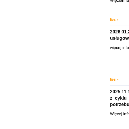
Więzienna
lies »
2026.01
usługow
więcej inf
lies »
2025.11.
z cyklu
potrzebu
Więcej inf