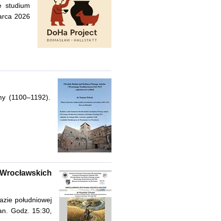
e studium
arca 2026
my (1100–1192).
 Wrocławskich
azie południowej
an. Godz. 15:30,