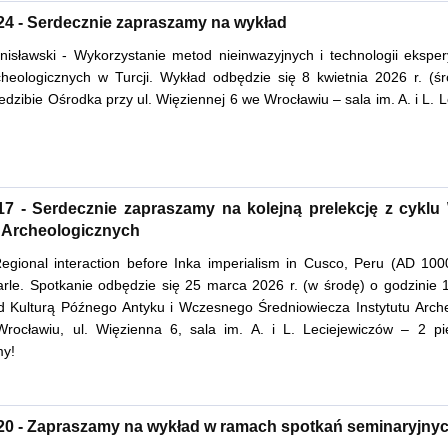
24 - Serdecznie zapraszamy na wykład
anisławski - Wykorzystanie metod nieinwazyjnych i technologii eksp
heologicznych w Turcji. Wykład odbędzie się 8 kwietnia 2026 r. (śr
edzibie Ośrodka przy ul. Więziennej 6 we Wrocławiu – sala im. A. i L. 
17 - Serdecznie zapraszamy na kolejną prelekcję z cyklu
 Archeologicznych
egional interaction before Inka imperialism in Cusco, Peru (AD 100
Earle. Spotkanie odbędzie się 25 marca 2026 r. (w środę) o godzinie
 Kulturą Późnego Antyku i Wczesnego Średniowiecza Instytutu Archeol
ocławiu, ul. Więzienna 6, sala im. A. i L. Leciejewiczów – 2 pię
my!
20 - Zapraszamy na wykład w ramach spotkań seminaryjny