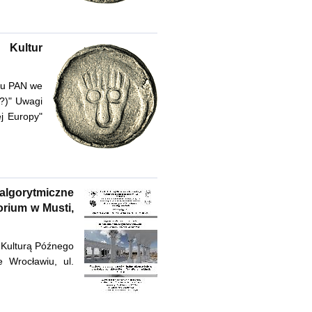
 Kultur
ału PAN we
(?)" Uwagi
ej Europy"
algorytmiczne
orium w Musti,
 Kulturą Późnego
e Wrocławiu, ul.