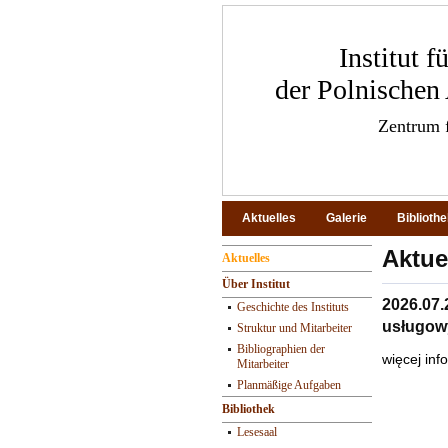
Institut 
der Polnischen
Zentrum f
Aktuelles
Galerie
Biblioth
Aktue
Aktuelles
Über Institut
2026.07
Geschichte des Instituts
usługow
Struktur und Mitarbeiter
Bibliographien der
więcej inf
Mitarbeiter
Planmäßige Aufgaben
Bibliothek
Lesesaal