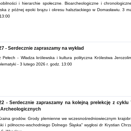
bilności i hierarchie społeczne. Bioarcheologiczne i chronologiczn
ska z późnej epoki brązu i okresu halsztackiego w Domasławiu. 3 m
 13:00
27 - Serdecznie zapraszamy na wykład
 Pełech - Władza królewska i kultura polityczna Królestwa Jerozoli
lematyki - 3 lutego 2026 r. godz. 13:00
22 - Serdecznie zapraszamy na kolejną prelekcję z cyklu
 Archeologicznych
Kraina grodów. Grody plemienne we wczesnośredniowiecznym krajobr
ski i północno-wschodniego Dolnego Śląska" wygłosi dr Krystian Chrz