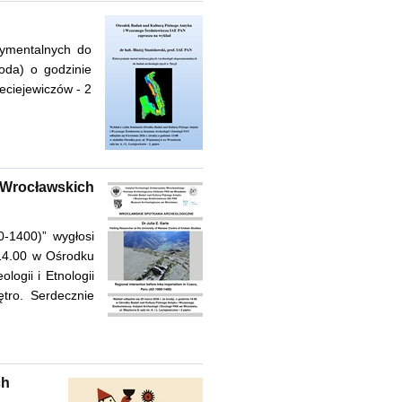
erymentalnych do
oda) o godzinie
Leciejewiczów - 2
 Wrocławskich
0-1400)” wygłosi
 14.00 w Ośrodku
ogii i Etnologii
tro. Serdecznie
ch