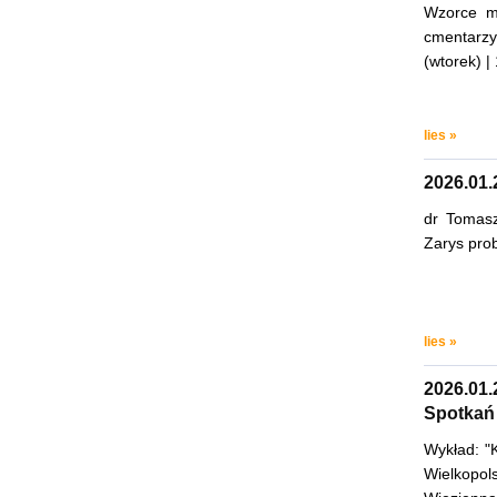
Wzorce mo
cmentarzy
(wtorek) |
lies »
2026.01.
dr Tomasz
Zarys prob
lies »
2026.01.
Spotkań
Wykład: "
Wielkopol