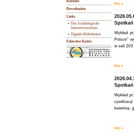
Kontakt
lies »
Downloaden
2026.05.
Links
Spotkań
Das Archäologische
Internetverzeichnis
Wykład pt
Digitale Bibliotheken
Polsce" w
Ethischer Kodex
w sali 203
lies »
2026.04.
Spotkań
Wykład pt
cywilizacj
kwietnia, 
lies »