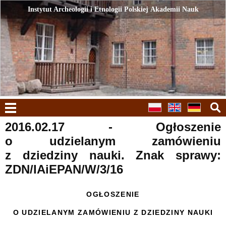
Instytut Archeologii i Etnologii Polskiej Akademii Nauk
Instytut Archeologii i Etnologii Polskiej Akademii Nauk
menu
2016.02.17 - Ogłoszenie
o udzielanym zamówieniu
z dziedziny nauki. Znak sprawy:
ZDN/IAiEPAN/W/3/16
OGŁOSZENIE
O UDZIELANYM ZAMÓWIENIU Z DZIEDZINY NAUKI