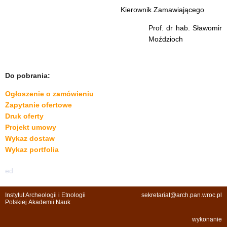
Kierownik Zamawiającego
Prof. dr hab. Sławomir
Moździoch
Do pobrania:
Ogłoszenie o zamówieniu
Zapytanie ofertowe
Druk oferty
Projekt umowy
Wykaz dostaw
Wykaz portfolia
ed
Instytut Archeologii i Etnologii
sekretariat@arch.pan.wroc.pl
Polskiej Akademii Nauk
wykonanie