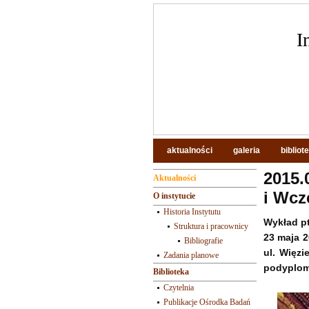
I
aktualności
galeria
bibliot
2015
Aktualności
i Wcz
O instytucie
Historia Instytutu
Wykład pt.
Struktura i pracownicy
23 maja 2
Bibliografie
ul. Więzi
Zadania planowe
podyplom
Biblioteka
Czytelnia
Publikacje Ośrodka Badań