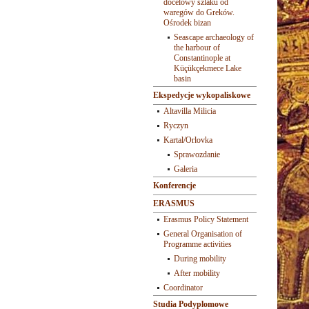
docelowy szlaku od
waregów do Greków.
Ośrodek bizan
Seascape archaeology of
the harbour of
Constantinople at
Küçükçekmece Lake
basin
Ekspedycje wykopaliskowe
Altavilla Milicia
Ryczyn
Kartal/Orlovka
Sprawozdanie
Galeria
Konferencje
ERASMUS
Erasmus Policy Statement
General Organisation of
Programme activities
During mobility
After mobility
Coordinator
Studia Podyplomowe