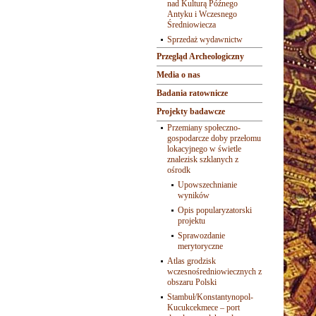
nad Kulturą Późnego
Antyku i Wczesnego
Średniowiecza
Sprzedaż wydawnictw
Przegląd Archeologiczny
Media o nas
Badania ratownicze
Projekty badawcze
Przemiany społeczno-
gospodarcze doby przełomu
lokacyjnego w świetle
znalezisk szklanych z
ośrodk
Upowszechnianie
wyników
Opis popularyzatorski
projektu
Sprawozdanie
merytoryczne
Atlas grodzisk
wczesnośredniowiecznych z
obszaru Polski
Stambuł/Konstantynopol-
Kucukcekmece – port