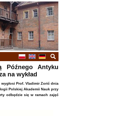
szukaj
rą Późnego Antyku
za na wykład
- wygłosi Prof. Vladimir Zorić dnia
logii Polskiej Akademii Nauk przy
arty odbędzie się w ramach zajęć