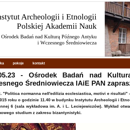
nstytut Archeologii i Etnologii
Polskiej Akademii Nauk
Ośrodek Badań nad Kulturą Późnego Antyku
i Wczesnego Średniowiecza
eka
pokoje
kontakt
.05.23 - Ośrodek Badań nad Kultu
esnego Średniowiecza IAiE PAN zapras
 "Politica normanna nell'edilizia ecclesiastica, motivi e risultati" 
015 roku o godzinie 11.40 w budynku Instytutu Archeologii i Etno
ennej 6 (sala wykładowa im. A. i L. Leciejewiczów). Wykład otw
owego studium z zakresu bizantynistyki.