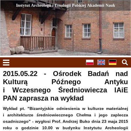
Instytut Archeologii i Etnologii Polskiej Akademii Nauk
Instytut Archeologii i Etnologii Polskiej Akademii Nauk
menu
2015.05.22 - Ośrodek Badań nad
Kulturą Późnego Antyku
i Wczesnego Średniowiecza IAiE
PAN zaprasza na wykład
Wykład pt. "Bizantyjskie odniesienia w kulturze materialnej
i architekturze średniowiecznego Chełma i jego zaplecza
osadniczego" - wygłosi Prof. Andrzej Buko dnia 23 maja 2015
roku o godzinie 10.00 w budynku Instytutu Archeologii