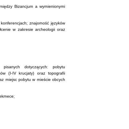
pomiędzy Bizancjum a wymienionymi
 konferencjach; znajomość języków
łcenie w zakresie archeologii oraz
ł pisanych dotyczących: pobytu
(I-IV krucjaty) oraz topografii
az miejsc pobytu w mieście obcych
cekmece;