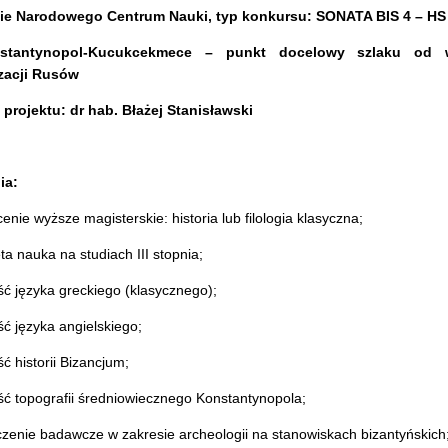
cie Narodowego Centrum Nauki, typ konkursu: SONATA BIS 4 – HS
nstantynopol-Kucukcekmece – punkt docelowy szlaku od
zacji Rusów
 projektu: dr hab. Błażej Stanisławski
ia:
cenie wyższe magisterskie: historia lub filologia klasyczna;
ta nauka na studiach III stopnia;
ć języka greckiego (klasycznego);
ć języka angielskiego;
ć historii Bizancjum;
ść topografii średniowiecznego Konstantynopola;
czenie badawcze w zakresie archeologii na stanowiskach bizantyńskich