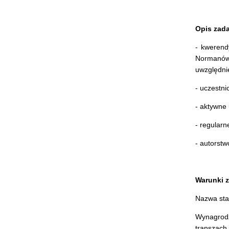
Opis zad
- kwerend
Normanów 
uwzględni
- uczestn
- aktywne
- regular
- autorst
Warunki z
Nazwa sta
Wynagrod
transzach