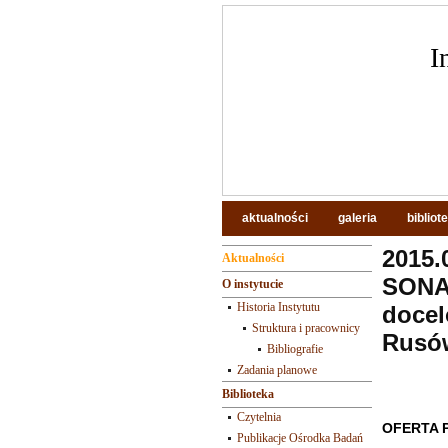
I
aktualności
galeria
bibliot
2015
Aktualności
SONAT
O instytucie
Historia Instytutu
docel
Struktura i pracownicy
Rusów
Bibliografie
Zadania planowe
Biblioteka
Czytelnia
OFERTA 
Publikacje Ośrodka Badań