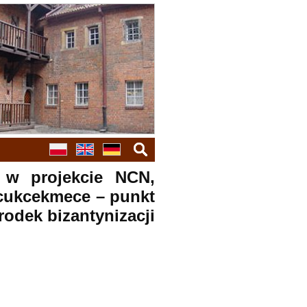
szukaj
 w projekcie NCN,
cukcekmece – punkt
odek bizantynizacji