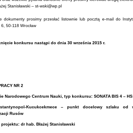
ażej Stanisławski – st-wski@wp.pl
dokumenty prosimy przesłać listownie lub pocztą e-mail do Instytut
 6, 50-118 Wrocław
nięcie konkursu nastąpi do dnia 30 września 2015 r.
PRACY NR 2
cie Narodowego Centrum Nauki, typ konkursu: SONATA BIS 4 – HS
nstantynopol-Kucukcekmece – punkt docelowy szlaku od
zacji Rusów
 projektu: dr hab. Błażej Stanisławski