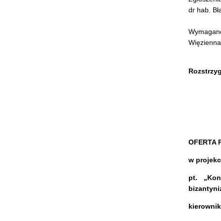
dr hab. Bł
Wymagane 
Więzienna
Rozstrzyg
OFERTA 
w projek
pt. „Ko
bizantyni
kierownik