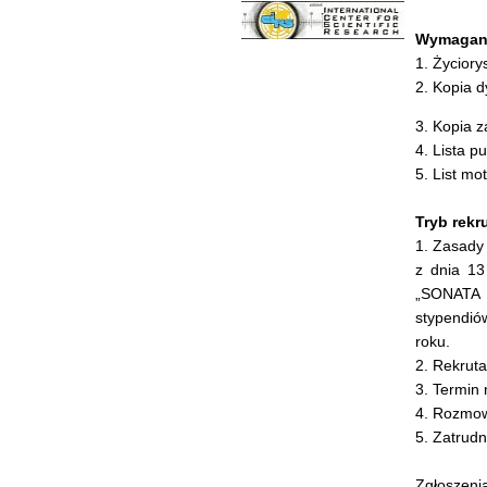
Wymagan
1. Życior
2. Kopia 
3. Kopia z
4. Lista pu
5. List mo
Tryb rekru
1. Zasady
z dnia 1
„SONATA 
stypendió
roku.
2. Rekrut
3. Termin
4. Rozmow
5. Zatrudn
Zgłoszenia