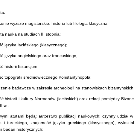
ia:
cenie wyższe magisterskie: historia lub filologia klasyczna;
ta nauka na studiach III stopnia;
ć języka łacińskiego (klasycznego);
ć języka angielskiego oraz francuskiego;
ć historii Bizancjum;
ść topografii średniowiecznego Konstantynopola;
czenie badawcze w zakresie archeologii na stanowiskach bizantyńskich
ć historii i kultury Normanów (łacińskich) oraz relacji pomiędzy Biza
I w.;
wymi atutami będą: autorstwo publikacji naukowych; czynny udział w
go i tureckiego; znajomość języka greckiego (klasycznego); wykszta
i badań historycznych;