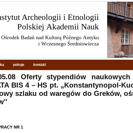
nstytut Archeologii i Etnologii
Polskiej Akademii Nauk
Ośrodek Badań nad Kulturą Późnego Antyku
i Wczesnego Średniowiecza
eka
pokoje
kontakt
.05.08 Oferty stypendiów naukowych
A BIS 4 – HS pt. „Konstantynopol-Ku
owy szlaku od waregów do Greków, ośr
''
PRACY NR 1