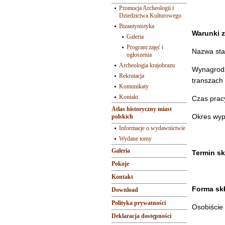
Promocja Archeologii i
Dziedzictwa Kulturowego
Bizantynistyka
Warunki z
Galeria
Program zajęć i
Nazwa sta
ogłoszenia
Archeologia krajobrazu
Wynagrod
Rekrutacja
transzach
Komunikaty
Kontakt
Czas pracy
Atlas historyczny miast
Okres wyp
polskich
Informacje o wydawnictwie
Wydane tomy
Galeria
Termin sk
Pokoje
Kontakt
Forma skł
Download
Polityka prywatności
Osobiście
Deklaracja dostępności