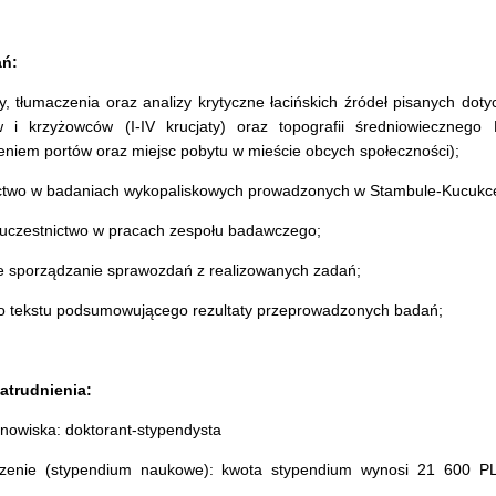
ań:
y, tłumaczenia oraz analizy krytyczne łacińskich źródeł pisanych dot
i krzyżowców (I-IV krucjaty) oraz topografii średniowiecznego
eniem portów oraz miejsc pobytu w mieście obcych społeczności);
ictwo w badaniach wykopaliskowych prowadzonych w Stambule-Kucuk
 uczestnictwo w pracach zespołu badawczego;
ne sporządzanie sprawozdań z realizowanych zadań;
wo tekstu podsumowującego rezultaty przeprowadzonych badań;
atrudnienia:
nowiska: doktorant-stypendysta
zenie (stypendium naukowe): kwota stypendium wynosi 21 600 P