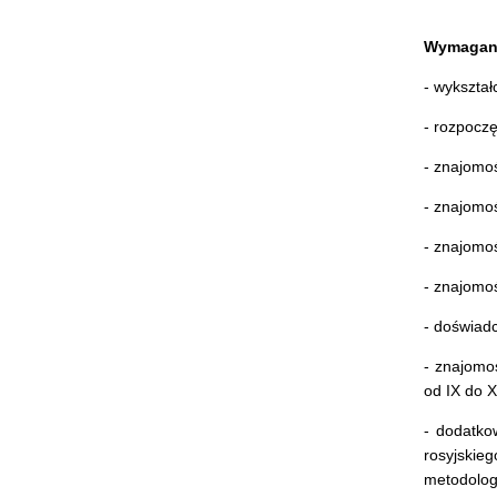
Wymagan
- wykształ
- rozpoczę
- znajomoś
- znajomoś
- znajomoś
- znajomo
- doświad
- znajomoś
od IX do XI
- dodatko
rosyjskie
metodologi