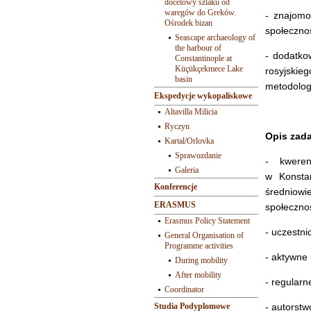
docelowy szlaku od
waregów do Greków.
- znajomo
Ośrodek bizan
społecznoś
Seascape archaeology of
the harbour of
- dodatko
Constantinople at
Küçükçekmece Lake
rosyjskie
basin
metodologi
Ekspedycje wykopaliskowe
Altavilla Milicia
Ryczyn
Opis zad
Kartal/Orlovka
Sprawozdanie
- kweren
Galeria
w Konstan
Konferencje
średniowi
ERASMUS
społecznoś
Erasmus Policy Statement
- uczestn
General Organisation of
Programme activities
- aktywne
During mobility
After mobility
- regular
Coordinator
Studia Podyplomowe
- autorst