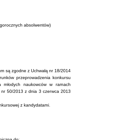
tegorocznych absolwentów)
um są zgodne z Uchwałą nr 18/2014
runków przeprowadzenia konkursu
la młodych naukowców w ramach
 nr 50/2013 z dnia 3 czerwca 2013
nkursowej z kandydatami.
niczną do: