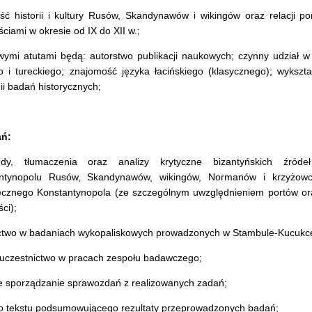
ść historii i kultury Rusów, Skandynawów i wikingów oraz relacji 
ciami w okresie od IX do XII w.;
wymi atutami będą: autorstwo publikacji naukowych; czynny udział w
go i tureckiego; znajomość języka łacińskiego (klasycznego); wykszta
i badań historycznych;
ań:
dy, tłumaczenia oraz analizy krytyczne bizantyńskich źróde
tynopolu Rusów, Skandynawów, wikingów, Normanów i krzyżowców 
ecznego Konstantynopola (ze szczególnym uwzględnieniem portów or
ci);
ictwo w badaniach wykopaliskowych prowadzonych w Stambule-Kucuk
 uczestnictwo w pracach zespołu badawczego;
ne sporządzanie sprawozdań z realizowanych zadań;
wo tekstu podsumowującego rezultaty przeprowadzonych badań;