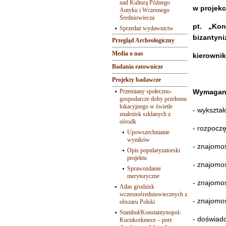
nad Kulturą Późnego
w projek
Antyku i Wczesnego
Średniowiecza
pt. „Ko
Sprzedaż wydawnictw
bizantyni
Przegląd Archeologiczny
Media o nas
kierownik
Badania ratownicze
Projekty badawcze
Przemiany społeczno-
Wymagan
gospodarcze doby przełomu
lokacyjnego w świetle
- wykształ
znalezisk szklanych z
ośrodk
- rozpoczę
Upowszechnianie
wyników
- znajomoś
Opis popularyzatorski
projektu
- znajomoś
Sprawozdanie
merytoryczne
- znajomoś
Atlas grodzisk
wczesnośredniowiecznych z
- znajomo
obszaru Polski
Stambuł/Konstantynopol-
- doświad
Kucukcekmece – port