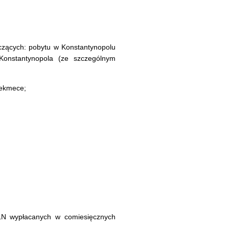
yczących: pobytu w Konstantynopolu
 Konstantynopola (ze szczególnym
cekmece;
LN wypłacanych w comiesięcznych