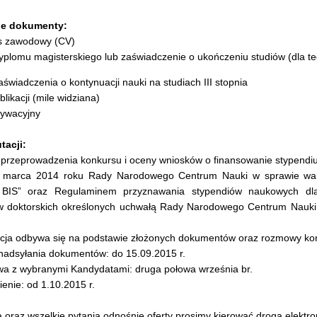
e dokumenty:
ys zawodowy (CV)
dyplomu magisterskiego lub zaświadczenie o ukończeniu studiów (dla 
aświadczenia o kontynuacji nauki na studiach III stopnia
blikacji (mile widziana)
tywacyjny
tacji:
 przeprowadzenia konkursu i oceny wniosków o finansowanie stypendi
3 marca 2014 roku Rady Narodowego Centrum Nauki w sprawie wa
BIS” oraz Regulaminem przyznawania stypendiów naukowych d
w doktorskich określonych uchwałą Rady Narodowego Centrum Nauki
acja odbywa się na podstawie złożonych dokumentów oraz rozmowy ko
 nadsyłania dokumentów: do 15.09.2015 r.
a z wybranymi Kandydatami: druga połowa września br.
ienie: od 1.10.2015 r.
 oraz wszelkie pytania odnośnie oferty prosimy kierować drogą elektro