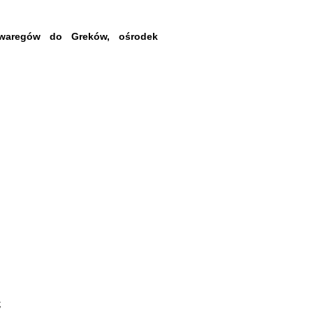
 waregów do Greków, ośrodek
;