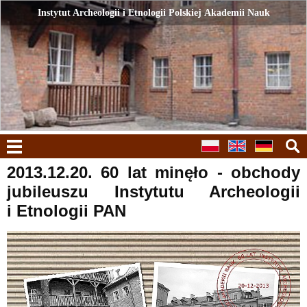
Instytut Archeologii i Etnologii Polskiej Akademii Nauk
Instytut Archeologii i Etnologii Polskiej Akademii Nauk
menu
2013.12.20. 60 lat minęło - obchody
jubileuszu Instytutu Archeologii
i Etnologii PAN