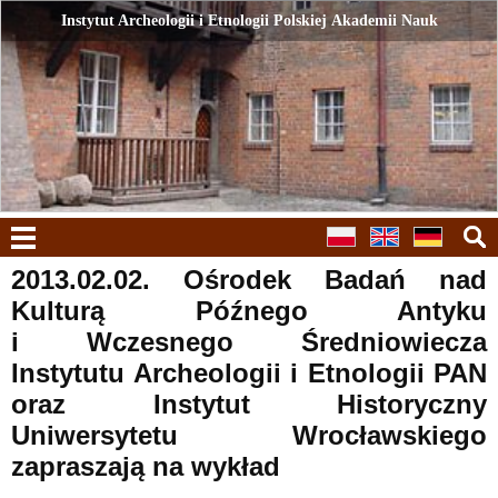
Instytut Archeologii i Etnologii Polskiej Akademii Nauk
Instytut Archeologii i Etnologii Polskiej Akademii Nauk
menu
2013.02.02. Ośrodek Badań nad
Kulturą Późnego Antyku
i Wczesnego Średniowiecza
Instytutu Archeologii i Etnologii PAN
oraz Instytut Historyczny
Uniwersytetu Wrocławskiego
zapraszają na wykład