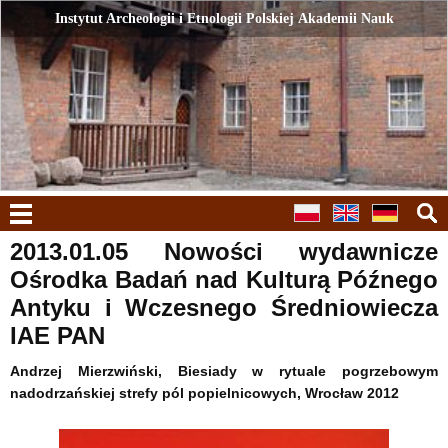
Instytut Archeologii i Etnologii Polskiej Akademii Nauk
Instytut Archeologii i Etnologii Polskiej Akademii Nauk
menu
2013.01.05 Nowości wydawnicze
Ośrodka Badań nad Kulturą Późnego
Antyku i Wczesnego Średniowiecza
IAE PAN
Andrzej Mierzwiński, Biesiady w rytuale pogrzebowym
nadodrzańskiej strefy pól popielnicowych, Wrocław 2012