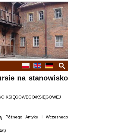
search
ursie na stanowisko
EGO KSIĘGOWEGO/KSIĘGOWEJ
urą Późnego Antyku i Wczesnego
at)