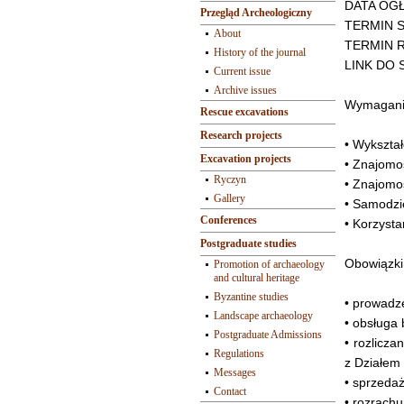
DATA OGŁ
Przegląd Archeologiczny
TERMIN S
About
TERMIN R
History of the journal
LINK DO S
Current issue
Archive issues
Wymagani
Rescue excavations
Research projects
• Wykształ
Excavation projects
• Znajomo
Ryczyn
• Znajomo
Gallery
• Samodzi
Conferences
• Korzysta
Postgraduate studies
Obowiązki
Promotion of archaeology
and cultural heritage
Byzantine studies
• prowadz
Landscape archaeology
• obsługa 
Postgraduate Admissions
• rozlicza
Regulations
z Działem
Messages
• sprzeda
Contact
• rozrachu