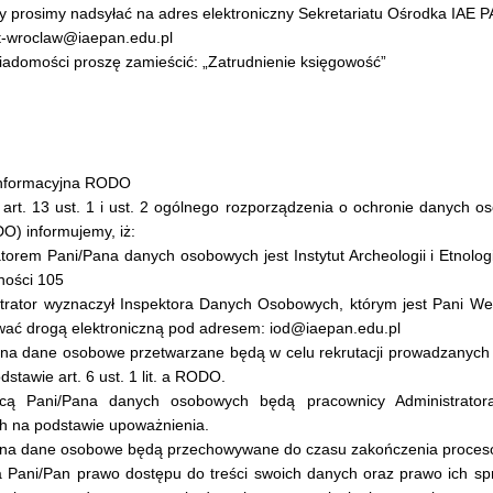
 prosimy nadsyłać na adres elektroniczny Sekretariatu Ośrodka IAE 
at-wroclaw@iaepan.edu.pl
wiadomości proszę zamieścić: „Zatrudnienie księgowość”
informacyjna RODO
 art. 13 ust. 1 i ust. 2 ogólnego rozporządzenia o ochronie danych o
O) informujemy, iż:
atorem Pani/Pana danych osobowych jest Instytut Archeologii i Etnolo
rności 105
strator wyznaczył Inspektora Danych Osobowych, którym jest Pani W
wać drogą elektroniczną pod adresem: iod@iaepan.edu.pl
na dane osobowe przetwarzane będą w celu rekrutacji prowadzanych prz
stawie art. 6 ust. 1 lit. a RODO.
rcą Pani/Pana danych osobowych będą pracownicy Administrator
h na podstawie upoważnienia.
ana dane osobowe będą przechowywane do czasu zakończenia procesó
a Pani/Pan prawo dostępu do treści swoich danych oraz prawo ich spr