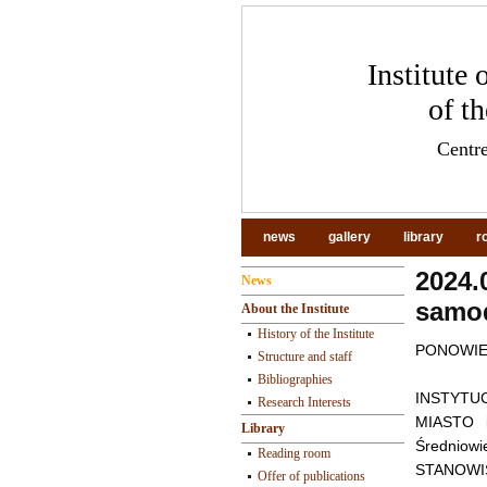
Institute
of t
Centre
news
gallery
library
r
2024.
News
samod
About the Institute
History of the Institute
PONOWIE
Structure and staff
Bibliographies
INSTYTUCJA
Research Interests
MIASTO i
Library
Średniowi
Reading room
STANOWISK
Offer of publications