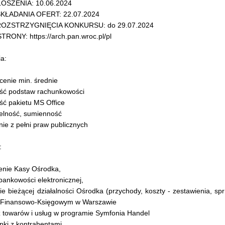
OSZENIA: 10.06.2024
KŁADANIA OFERT: 22.07.2024
OZSTRZYGNIĘCIA KONKURSU: do 29.07.2024
TRONY: https://arch.pan.wroc.pl/pl
a:
cenie min. średnie
ść podstaw rachunkowości
ść pakietu MS Office
elność, sumienność
nie z pełni praw publicznych
:
enie Kasy Ośrodka,
bankowości elektronicznej,
nie bieżącej działalności Ośrodka (przychody, koszty - zestawienia, s
 Finansowo-Księgowym w Warszawie
ż towarów i usług w programie Symfonia Handel
nki z kontrahentami