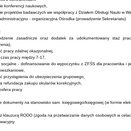
nie konferencji naukowych,
anie projektów badawczych we współpracy z Działem Obsługi Nauki w W
administracyjno - organizacyjna Ośrodka (prowadzenie Sekretariatu)
:
odzenie zasadnicze oraz dodatek za udokumentowany staż pr
enia),
ć pracy zdalnej okazjonalnej,
 czas pracy między 7-17,
e socjalne - dofinansowanie do wypoczynku z ZFŚS dla pracownika i j
mieszkaniowe,
ść przystąpienia do ubezpieczenia grupowego,
wa refundacja zakupu okularów korekcyjnych,
osfera pracy.
dokumenty na stanowisko sam. księgowego/księgowej (w formie elekt
 z klauzurą RODO (zgoda na przetwarzanie danych osobowych w celach
ywacyjny