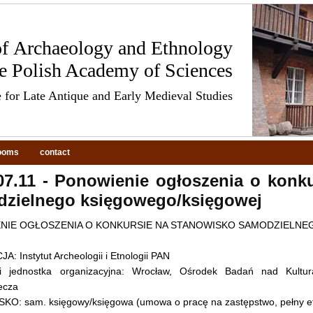
 of Archaeology and Ethnology
he Polish Academy of Sciences
 for Late Antique and Early Medieval Studies
ooms
contact
07.11 - Ponowienie ogłoszenia o konk
zielnego księgowego/księgowej
NIE OGŁOSZENIA O KONKURSIE NA STANOWISKO SAMODZIELN
: Instytut Archeologii i Etnologii PAN
 jednostka organizacyjna: Wrocław, Ośrodek Badań nad Kult
ecza
O: sam. księgowy/księgowa (umowa o pracę na zastępstwo, pełny et