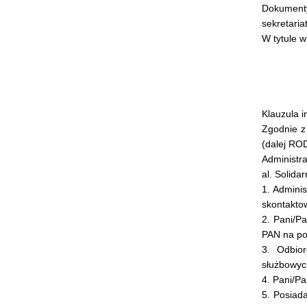
Dokumenty
sekretari
W tytule 
Klauzula 
Zgodnie z
(dalej ROD
Administr
al. Solida
1. Admini
skontakto
2. Pani/Pa
PAN na pod
3. Odbio
służbowyc
4. Pani/P
5. Posiad