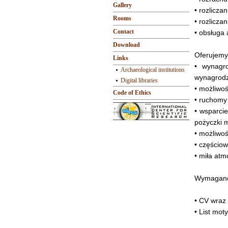
Gallery
• rozlicza
Rooms
• rozlicz
Contact
• obsługa 
Download
Oferujemy
Links
• wynagr
Archaeological institutions
wynagrodz
Digital libraries
• możliwoś
Code of Ethics
• ruchomy
• wsparci
pożyczki 
• możliwo
• częścio
• miła atm
Wymagane 
• CV wraz
• List mot