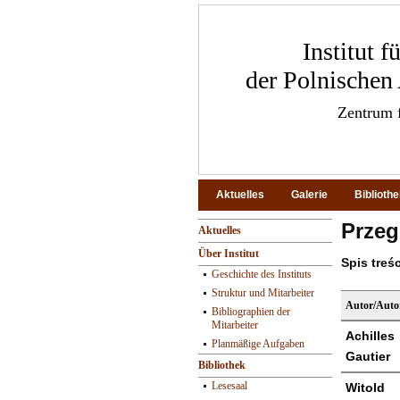
Institut 
der Polnischen
Zentrum f
Aktuelles
Galerie
Biblioth
Przeg
Aktuelles
Über Institut
Spis treś
Geschichte des Instituts
Struktur und Mitarbeiter
Autor/Auto
Bibliographien der
Mitarbeiter
Achilles
Planmäßige Aufgaben
Gautier
Bibliothek
Lesesaal
Witold