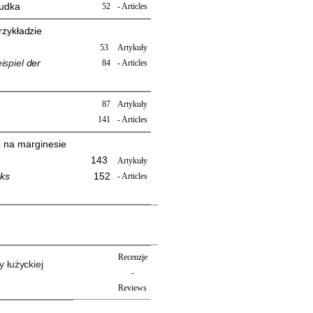
Dudka
52
- Articles
rzykładzie
53
Artykuły
ispiel
der
84
- Articles
87
Artykuły
141
- Articles
e
na marginesie
143
Artykuły
rks
152
- Articles
Recenzje
y łużyckiej
-
Reviews