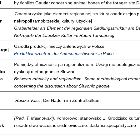
i
by Achilles Gautier concerning animal bones of the forager site 
Cmentarzyska jako element regionalnej struktury osadniczej
na p
r
nekropoli tarnobrzeskiej kultury łużyckiej
Gräberfelder als Element der regionalen Siedlungsstruktur am Be
Nekropole der Lausitzer Kultur im Raum Tarnobrzeg
Ośrodki produkcji mieczy antenowych w Polsce
ugaj
Produktionszentren der Antennenschwerter in Polen
Pomiędzy etnicznością a regionalizmem. Uwagi metodologiczn
dra
dyskusji o etnogenezie Słowian
ka
Between ethnicity and regionalism. Some methodological rema
concerning
the discussion about Slavonic people
Rastko Vasic
, Die Nadeln im Zentralbalkan
(Red. T. Malinowski)
, Komorowo, stanowisko 1.
Grodzisko kultur
ek
i osadnictwo
wczesnośredniowieczne. Badania specjalistyczne