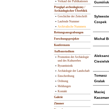
Verkauf der Publikationen
Gumińsk
Przegląd archeologiczny /
Archäologischer Überblick
Sylweste
Geschichte der Zeitschrift
Laufende Nummer
Czopek
Archivalische Nummern
Rettungsausgrabungen
Michał B
Forschungsprojekte
Konferenzen
Aufbaustudium
Aleksan
Promotion der Archäologie
und des Kulturerbes
Ciesiels
Byzantinistik
Archäologie der Landschaft
Tomasz
Einschreibung
Gralak
Ordnung
Meldungen
Kontakt
Maciej
Galerie
Kaczmar
Zimmer