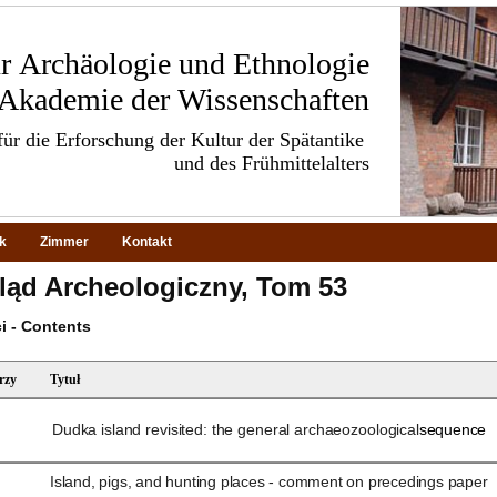
für Archäologie und Ethnologie
 Akademie der Wissenschaften
ür die Erforschung der Kultur der Spätantike
und des Frühmittelalters
ek
Zimmer
Kontakt
ląd Archeologiczny, Tom 53
ci - Contents
rzy
Tytuł
Dudka island revisited: the general archaeozoological
sequence
Island
, pigs, and hunting places - comment on precedings paper